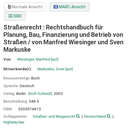
Normale Ansicht
MARC-Ansicht
ISBD
Straßenrecht : Rechtshandbuch für
Planung, Bau, Finanzierung und Betrieb von
Straßen /
von Manfred Wiesinger und Sven
Markuske
Von:
Wiesinger, Manfred
[aut]
Mitwirkende(r):
Markuske, Sven
[aut]
Ressourcentyp:
Buch
Sprache:
Deutsch
Verlag:
Berlin :
Erich Schmidt,
2003
Beschreibung:
548 S
ISBN:
3503074813
Schlagwörter:
Straßen- und Wegerecht
Deutschland
Highway law