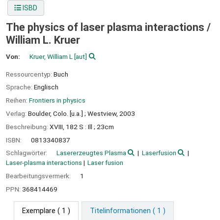
ISBD
The physics of laser plasma interactions /
William L. Kruer
Von:
Kruer, William L
[aut]
Ressourcentyp:
Buch
Sprache:
Englisch
Reihen:
Frontiers in physics
Verlag:
Boulder, Colo. [u.a.] ;
Westview,
2003
Beschreibung:
XVIII, 182 S : Ill ; 23cm
ISBN:
0813340837
Schlagwörter:
Lasererzeugtes Plasma
Laserfusion
Laser-plasma interactions
Laser fusion
Bearbeitungsvermerk:
1
PPN:
368414469
Exemplare
( 1 )
Titelinformationen ( 1 )