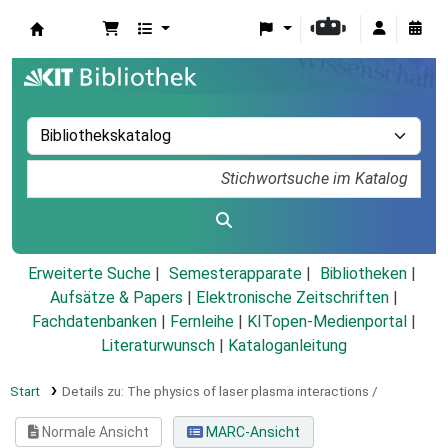
Koha
Erweiterte Suche
Semesterapparate
Bibliotheken
Aufsätze & Papers
|
Elektronische Zeitschriften
|
Fachdatenbanken
|
Fernleihe
|
KITopen-Medienportal
|
Literaturwunsch
|
Kataloganleitung
Start
Details zu:
The physics of laser plasma interactions /
Normale Ansicht
MARC-Ansicht