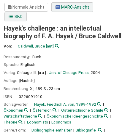
Normale Ansicht
MARC-Ansicht
ISBD
Hayek's challenge : an intellectual
biography of F. A. Hayek /
Bruce Caldwell
Von:
Caldwell, Bruce
[aut]
Ressourcentyp:
Buch
Sprache:
Englisch
Verlag:
Chicago, Ill. [u.a.] :
Univ. of Chicago Press,
2004
Auflage:
[Nachdr.]
Beschreibung:
XI, 489 S ; 23 cm
ISBN:
0226091910
Schlagwörter:
Hayek, Friedrich A. von, 1899-1992
Ökonomen
Österreich
Österreichische Schule
Wirtschaftstheorie
Ökonomische Ideengeschichte
Theorie
Economists
Economics
Genre/Form:
Bibliographie enthalten
Bibliografie