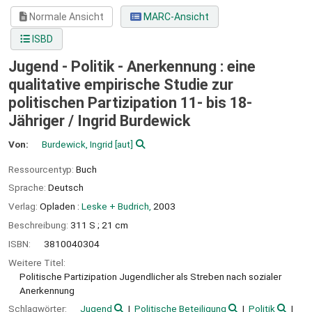
Normale Ansicht
MARC-Ansicht
ISBD
Jugend - Politik - Anerkennung : eine
qualitative empirische Studie zur
politischen Partizipation 11- bis 18-
Jähriger /
Ingrid Burdewick
Von:
Burdewick, Ingrid
[aut]
Ressourcentyp:
Buch
Sprache:
Deutsch
Verlag:
Opladen :
Leske + Budrich,
2003
Beschreibung:
311 S ; 21 cm
ISBN:
3810040304
Weitere Titel:
Politische Partizipation Jugendlicher als Streben nach sozialer
Anerkennung
Schlagwörter:
Jugend
Politische Beteiligung
Politik