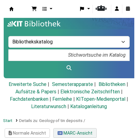
Koha
Erweiterte Suche
Semesterapparate
Bibliotheken
Aufsätze & Papers
|
Elektronische Zeitschriften
|
Fachdatenbanken
|
Fernleihe
|
KITopen-Medienportal
|
Literaturwunsch
|
Kataloganleitung
Start
Details zu:
Geology of tin deposits /
Normale Ansicht
MARC-Ansicht