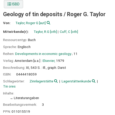
ISBD
Geology of tin deposits /
Roger G. Taylor
Von:
Taylor, Roger G
[aut]
Mitwirkende(r):
Taylor, R.G
[oth]
Cuff, C
[oth]
Ressourcentyp:
Buch
Sprache:
Englisch
Reihen:
Developments in economic geology
; 11
Verlag:
Amsterdam [u.a.] :
Elsevier,
1979
Beschreibung:
XI, 543 S. : Ill., graph. Darst
ISBN:
0444418059
Schlagwörter:
Zinnlagerstätte
Lagerstättenkunde
Tin ores
Inhalte:
Literaturangaben
Bearbeitungsvermerk:
3
PPN:
011015519