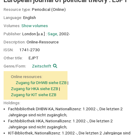
Resource type:
Periodical (Online)
Language:
English
Volumes:
Show volumes
Publisher:
London [u.a.] :
Sage,
2002-
Description:
Online-Ressource
ISSN:
1741-2730
Other title:
EJPT
Genre/Form:
Zeitschrift
Online resources:
Zugang für DHWB siehe EZB
Zugang für HKA siehe EZB
Zugang für KIT siehe EZB
Holdings:
Fachbibliothek DHBW-KA, Nationallizenz: 1.2002 -, Die letzten 2
Jahrgänge sind nicht zugänglich;
Fachbibliothek HKA, Nationallizenz: 1.2002 -, Die letzten 2
Jahrgänge sind nicht zugänglich;
KIT-Bibliothek, Nationallizenz: 1.2002 -, Die letzten 2 Jahrgänge sind