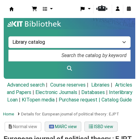
Koha online
Advanced search
Course reserves
Libraries
Articles
and Papers
|
Electronic Journals
|
Databases
|
Interlibrary
Loan
|
KITopen media
|
Purchase request |
Catalog Guide
Home
Details for:
European journal of political theory :
EJPT
Normal view
MARC view
ISBD view
European journal of political theory : EJPT