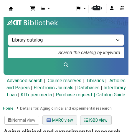
Koha online
Advanced search
Course reserves
Libraries
Articles
and Papers
|
Electronic Journals
|
Databases
|
Interlibrary
Loan
|
KITopen media
|
Purchase request |
Catalog Guide
Home
Details for:
Aging clinical and experimental research
Normal view
MARC view
ISBD view
Aging clinical and experimental research