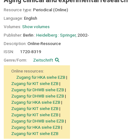
Resource type:
Periodical (Online)
Language:
English
Volumes:
Show volumes
Publisher:
Berlin :
Heidelberg : Springer,
2002-
Description:
Online-Ressource
ISSN:
1720-8319
Genre/Form:
Zeitschrift
Online resources:
Zugang für HKA siehe EZB
Zugang für KIT siehe EZB
Zugang für DHWB siehe EZB
Zugang für DHWB siehe EZB
Zugang für HKA siehe EZB
Zugang für KIT siehe EZB
Zugang für KIT siehe EZB
Zugang für DHWB siehe EZB
Zugang für HKA siehe EZB
Zugang für KIT siehe EZB