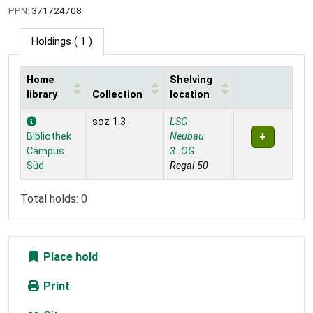
PPN:
371724708
Holdings
( 1 )
Home
Shelving
library
Collection
location
Holdings
soz 1.3
LSG
Bibliothek
Neubau
Campus
3. OG
Süd
Regal 50
Total holds: 0
Place hold
Print