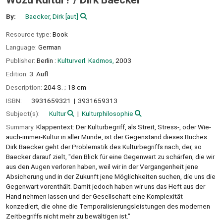
By:
Baecker, Dirk
[aut]
Resource type:
Book
Language:
German
Publisher:
Berlin :
Kulturverl. Kadmos,
2003
Edition:
3. Aufl
Description:
204 S. ; 18 cm
ISBN:
3931659321
3931659313
Subject(s):
Kultur
Kulturphilosophie
Summary:
Klappentext: Der Kulturbegriff, als Streit, Stress-, oder Wie-
auch-immer-Kultur in aller Munde, ist der Gegenstand dieses Buches.
Dirk Baecker geht der Problematik des Kulturbegriffs nach, der, so
Baecker darauf zielt, "den Blick für eine Gegenwart zu schärfen, die wir
aus den Augen verloren haben, weil wir in der Vergangenheit jene
Absicherung und in der Zukunft jene Möglichkeiten suchen, die uns die
Gegenwart vorenthält. Damit jedoch haben wir uns das Heft aus der
Hand nehmen lassen und der Gesellschaft eine Komplexität
konzediert, die ohne die Temporalisierungsleistungen des modernen
Zeitbegriffs nicht mehr zu bewältigen ist."