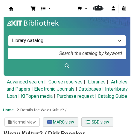
Koha online
Advanced search
Course reserves
Libraries
Articles
and Papers
|
Electronic Journals
|
Databases
|
Interlibrary
Loan
|
KITopen media
|
Purchase request |
Catalog Guide
Home
Details for:
Wozu Kultur? /
Normal view
MARC view
ISBD view
Wozu Kultur? /
Dirk Baecker