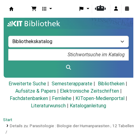
Koha
Erweiterte Suche
Semesterapparate
Bibliotheken
Aufsätze & Papers
|
Elektronische Zeitschriften
|
Fachdatenbanken
|
Fernleihe
|
KITopen-Medienportal
|
Literaturwunsch
|
Kataloganleitung
Start
Details zu:
Parasitologie :
Biologie der Humanparasiten ; 12 Tabellen
/