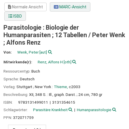
Normale Ansicht
MARC-Ansicht
ISBD
Parasitologie : Biologie der
Humanparasiten ; 12 Tabellen /
Peter Wenk
; Alfons Renz
Von:
Wenk, Peter
[aut]
Mitwirkende(r):
Renz, Alfons H
[oth]
Ressourcentyp:
Buch
Sprache:
Deutsch
Verlag:
Stuttgart ;
New York :
Thieme,
c2003
Beschreibung:
XII, 348 S. : Ill., graph. Darst. ; 24 cm, 780 gr
ISBN:
9783131499011
3131354615
Schlagwörter:
Parasitäre Krankheit
Humanparasitologie
PPN:
372071759