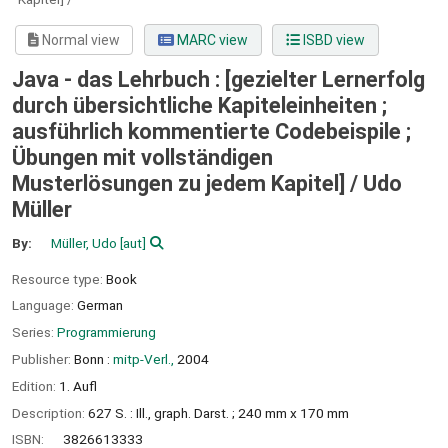
Normal view
MARC view
ISBD view
Java - das Lehrbuch : [gezielter Lernerfolg
durch übersichtliche Kapiteleinheiten ;
ausführlich kommentierte Codebeispile ;
Übungen mit vollständigen
Musterlösungen zu jedem Kapitel] /
Udo
Müller
By:
Müller, Udo
[aut]
Resource type:
Book
Language:
German
Series:
Programmierung
Publisher:
Bonn :
mitp-Verl.,
2004
Edition:
1. Aufl
Description:
627 S. : Ill., graph. Darst. ; 240 mm x 170 mm
ISBN:
3826613333