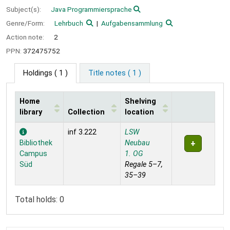
Subject(s):
Java Programmiersprache
Genre/Form:
Lehrbuch
Aufgabensammlung
Action note:
2
PPN:
372475752
Holdings
( 1 )
Title notes ( 1 )
Home
Shelving
library
Collection
location
Holdings
inf 3.222
LSW
Bibliothek
Neubau
Campus
1. OG
Süd
Regale 5–7,
35–39
Total holds: 0