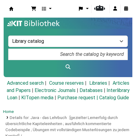
Koha online
Advanced search
Course reserves
Libraries
Articles
and Papers
|
Electronic Journals
|
Databases
|
Interlibrary
Loan
|
KITopen media
|
Purchase request |
Catalog Guide
Home
Details for:
Java - das Lehrbuch :
[gezielter Lernerfolg durch
übersichtliche Kapiteleinheiten ; ausführlich kommentierte
Codebeispile ; Übungen mit vollständigen Musterlösungen zu jedem
Kapitel] /