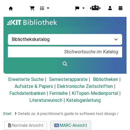
Koha
Erweiterte Suche
Semesterapparate
Bibliotheken
Aufsätze & Papers
|
Elektronische Zeitschriften
|
Fachdatenbanken
|
Fernleihe
|
KITopen-Medienportal
|
Literaturwunsch
|
Kataloganleitung
Start
Details zu:
A practitioner's guide to software test design /
Normale Ansicht
MARC-Ansicht