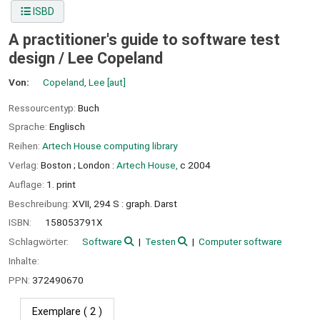
ISBD
A practitioner's guide to software test
design /
Lee Copeland
Von:
Copeland, Lee
[aut]
Ressourcentyp:
Buch
Sprache:
Englisch
Reihen:
Artech House computing library
Verlag:
Boston ;
London :
Artech House,
c 2004
Auflage:
1. print
Beschreibung:
XVII, 294 S : graph. Darst
ISBN:
158053791X
Schlagwörter:
Software
Testen
Computer software
Inhalte:
PPN:
372490670
Exemplare
( 2 )