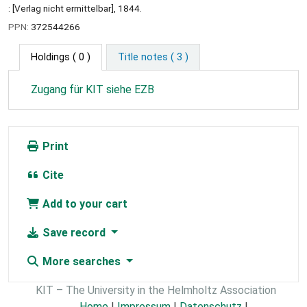
: [Verlag nicht ermittelbar], 1844.
PPN:
372544266
Holdings
( 0 )
Title notes ( 3 )
Zugang für KIT siehe EZB
Print
Cite
Add to your cart
Save record
More searches
KIT – The University in the Helmholtz Association
Home
|
Impressum
|
Datenschutz
|