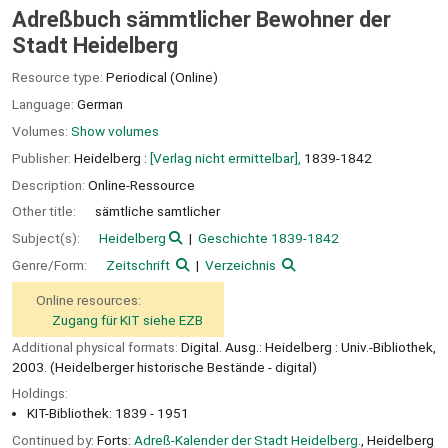
Adreßbuch sämmtlicher Bewohner der
Stadt Heidelberg
Resource type:
Periodical (Online)
Language:
German
Volumes:
Show volumes
Publisher:
Heidelberg :
[Verlag nicht ermittelbar],
1839-1842
Description:
Online-Ressource
Other title:
sämtliche samtlicher
Subject(s):
Heidelberg
Geschichte 1839-1842
Genre/Form:
Zeitschrift
Verzeichnis
Online resources:
Zugang für KIT siehe EZB
Additional physical formats:
Digital. Ausg.: Heidelberg : Univ.-Bibliothek,
2003. (Heidelberger historische Bestände - digital)
Holdings:
KIT-Bibliothek: 1839 - 1951
Continued by:
Forts:
Adreß-Kalender der Stadt Heidelberg.
, Heidelberg