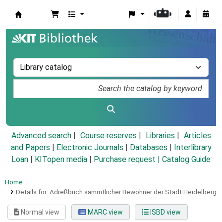
Koha online
Advanced search
Course reserves
Libraries
Articles
and Papers
|
Electronic Journals
|
Databases
|
Interlibrary
Loan
|
KITopen media
|
Purchase request |
Catalog Guide
Home
Details for:
Adreßbuch sämmtlicher Bewohner der Stadt Heidelberg
Normal view
MARC view
ISBD view