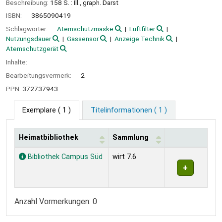
Beschreibung:
158 S. : Ill., graph. Darst
ISBN:
3865090419
Schlagwörter:
Atemschutzmaske
Luftfilter
Nutzungsdauer
Gassensor
Anzeige Technik
Atemschutzgerät
Inhalte:
Bearbeitungsvermerk:
2
PPN:
372737943
Exemplare
( 1 )
Titelinformationen ( 1 )
Heimatbibliothek
Sammlung
Exemplare
Bibliothek Campus Süd
wirt 7.6
Anzahl Vormerkungen: 0