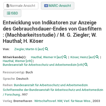
Normale Ansicht
MARC-Ansicht
ISBD
Entwicklung von Indikatoren zur Anzeige
des Gebrauchsdauer-Endes von Gasfiltern
: (Machbarkeitsstudie) /
M. G. Ziegler; W.
Hauthal; H. Köser
Von:
Ziegler, Martin G
[aut]
Mitwirkende(r):
Hauthal, Werner H
[aut]
Köser, Heinz
[aut]
Hauthal, Werner
[oth]
Bundesanstalt für Arbeitsschutz und Arbeitsmedizin
[oth]
Ressourcentyp:
Buch
Sprache:
Deutsch
Reihen:
Bundesanstalt für Arbeitsschutz und Arbeitsmedizin.
Schriftenreihe der Bundesanstalt für Arbeitsschutz und Arbeitsmedizin
/ Forschung
; 997
Verlag:
Bremerhaven :
Wirtschaftsverl. NW, Verl. für Neue Wiss.,
2003