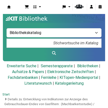
Koha
Erweiterte Suche
Semesterapparate
Bibliotheken
Aufsätze & Papers
|
Elektronische Zeitschriften
|
Fachdatenbanken
|
Fernleihe
|
KITopen-Medienportal
|
Literaturwunsch
|
Kataloganleitung
Start
Details zu:
Entwicklung von Indikatoren zur Anzeige des
Gebrauchsdauer-Endes von Gasfiltern :
(Machbarkeitsstudie) /