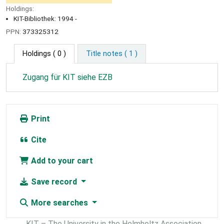
Holdings:
KIT-Bibliothek: 1994 -
PPN:
373325312
Holdings
( 0 )
Title notes ( 1 )
Zugang für KIT siehe EZB
Print
Cite
Add to your cart
Save record
More searches
KIT – The University in the Helmholtz Association