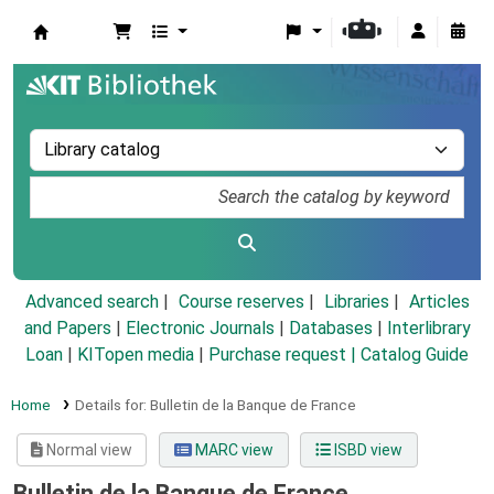
Koha online
Advanced search
Course reserves
Libraries
Articles
and Papers
|
Electronic Journals
|
Databases
|
Interlibrary
Loan
|
KITopen media
|
Purchase request |
Catalog Guide
Home
Details for:
Bulletin de la Banque de France
Normal view
MARC view
ISBD view
Bulletin de la Banque de France