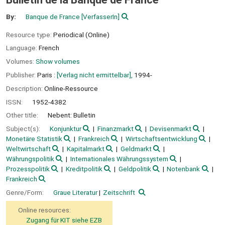
By:
Banque de France
[VerfasserIn]
Resource type:
Periodical (Online)
Language:
French
Volumes:
Show volumes
Publisher:
Paris :
[Verlag nicht ermittelbar],
1994-
Description:
Online-Ressource
ISSN:
1952-4382
Other title:
Nebent: Bulletin
Subject(s):
Konjunktur
Finanzmarkt
Devisenmarkt
Monetäre Statistik
Frankreich
Wirtschaftsentwicklung
Weltwirtschaft
Kapitalmarkt
Geldmarkt
Währungspolitik
Internationales Währungssystem
Prozesspolitik
Kreditpolitik
Geldpolitik
Notenbank
Frankreich
Genre/Form:
Graue Literatur
Zeitschrift
Online resources:
Zugang für KIT siehe EZB