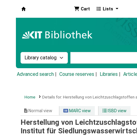
Cart
Lists
Koha online
Search the catalog by:
Search the catalog by k
Advanced search
Course reserves
Libraries
Articl
Home
Details for:
Herstellung von Leichtzuschlagstoffen 
Normal view
MARC view
ISBD view
Herstellung von Leichtzuschlagst
Institut für Siedlungswasserwirtsc