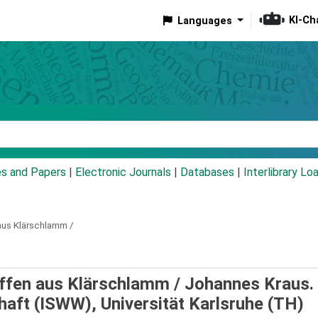
KI-Ch
Languages
eyword
es and Papers
|
Electronic Journals
|
Databases
|
Interlibrary Lo
aus Klärschlamm /
offen aus Klärschlamm /
Johannes Kraus.
haft (ISWW), Universität Karlsruhe (TH)