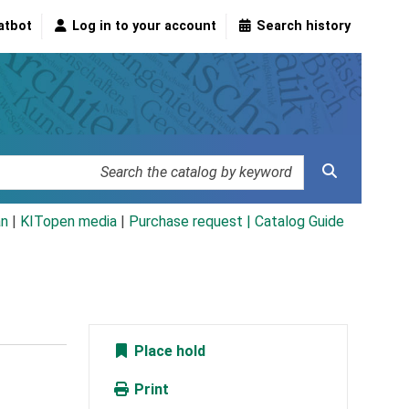
atbot
Log in to your account
Search history
an
|
KITopen media
|
Purchase request |
Catalog Guide
Place hold
Print