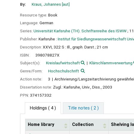
By:
Kraus, Johannes
[aut]
Resource type:
Book
Language:
German
Series:
Universität Karlsruhe (TH). Schriftenreihe des ISWW
; 1
Publisher:
Karlsruhe :
Institut für Siedlungswasserwirtschaft Univ
Description:
XXVI, 322 S : Ill., graph. Darst ; 21 cm
ISBN:
398078827X
Subject(s):
Kreislaufwirtschaft
Klärschlammverwertung
Genre/Form:
Hochschulschrift
Action note:
3
Archivierung/Langzeitarchivierung gewährle
Dissertation note:
Zugl.: Karlsruhe, Univ., Diss., 2003
PPN:
374157332
Holdings
( 4 )
Title notes ( 2 )
Home library
Collection
Shelving l
Holdings