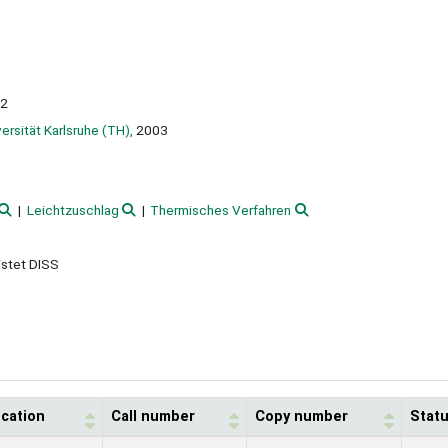
12
ersität Karlsruhe (TH),
2003
Leichtzuschlag
Thermisches Verfahren
istet DISS
ocation
Call number
Copy number
Stat