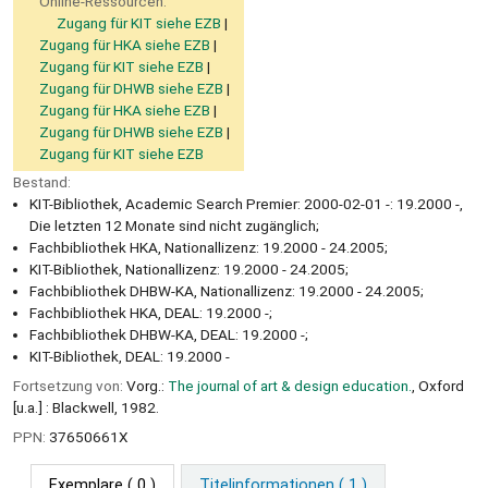
Online-Ressourcen:
Zugang für KIT siehe EZB
Zugang für HKA siehe EZB
Zugang für KIT siehe EZB
Zugang für DHWB siehe EZB
Zugang für HKA siehe EZB
Zugang für DHWB siehe EZB
Zugang für KIT siehe EZB
Bestand:
KIT-Bibliothek, Academic Search Premier: 2000-02-01 -: 19.2000 -,
Die letzten 12 Monate sind nicht zugänglich;
Fachbibliothek HKA, Nationallizenz: 19.2000 - 24.2005;
KIT-Bibliothek, Nationallizenz: 19.2000 - 24.2005;
Fachbibliothek DHBW-KA, Nationallizenz: 19.2000 - 24.2005;
Fachbibliothek HKA, DEAL: 19.2000 -;
Fachbibliothek DHBW-KA, DEAL: 19.2000 -;
KIT-Bibliothek, DEAL: 19.2000 -
Fortsetzung von:
Vorg.:
The journal of art & design education.
, Oxford
[u.a.] : Blackwell, 1982.
PPN:
37650661X
Exemplare
( 0 )
Titelinformationen ( 1 )