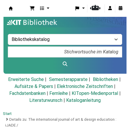
Koha
Erweiterte Suche
Semesterapparate
Bibliotheken
Aufsätze & Papers
|
Elektronische Zeitschriften
|
Fachdatenbanken
|
Fernleihe
|
KITopen-Medienportal
|
Literaturwunsch
|
Kataloganleitung
Start
Details zu:
The international journal of art & design education :
iJADE /