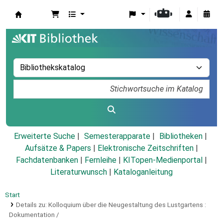
Koha
Erweiterte Suche
Semesterapparate
Bibliotheken
Aufsätze & Papers
|
Elektronische Zeitschriften
|
Fachdatenbanken
|
Fernleihe
|
KITopen-Medienportal
|
Literaturwunsch
|
Kataloganleitung
Start
Details zu:
Kolloquium über die Neugestaltung des Lustgartens :
Dokumentation /