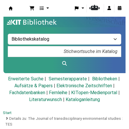
Koha
Erweiterte Suche
Semesterapparate
Bibliotheken
Aufsätze & Papers
|
Elektronische Zeitschriften
|
Fachdatenbanken
|
Fernleihe
|
KITopen-Medienportal
|
Literaturwunsch
|
Kataloganleitung
Start
Details zu:
The Journal of transdisciplinary environmental studies :
TES