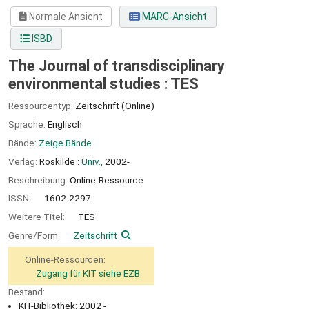
Normale Ansicht
MARC-Ansicht
ISBD
The Journal of transdisciplinary
environmental studies : TES
Ressourcentyp:
Zeitschrift (Online)
Sprache:
Englisch
Bände:
Zeige Bände
Verlag:
Roskilde :
Univ.,
2002-
Beschreibung:
Online-Ressource
ISSN:
1602-2297
Weitere Titel:
TES
Genre/Form:
Zeitschrift
Online-Ressourcen:
Zugang für KIT siehe EZB
Bestand:
KIT-Bibliothek: 2002 -