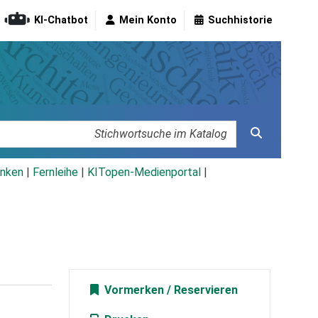
KI-Chatbot
Mein Konto
Suchhistorie
nken
|
Fernleihe
|
KITopen-Medienportal
|
Vormerken