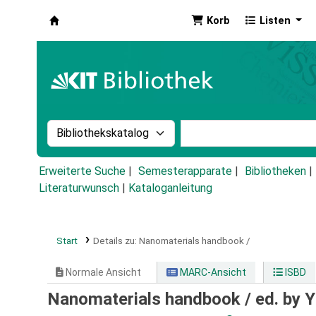
Korb
Listen
Koha
Suche im Katalog nach:
Stichwortsuche im Ka
Erweiterte Suche
Semesterapparate
Bibliotheken
Literaturwunsch
|
Kataloganleitung
Start
Details zu:
Nanomaterials handbook /
Normale Ansicht
MARC-Ansicht
ISBD
Nanomaterials handbook /
ed. by 