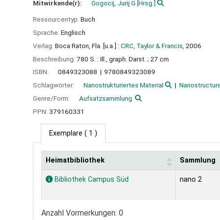
Mitwirkende(r):
Gogocij, Jurij G
[Hrsg.]
Ressourcentyp:
Buch
Sprache:
Englisch
Verlag:
Boca Raton, Fla. [u.a.] :
CRC, Taylor & Francis,
2006
Beschreibung:
780 S. : Ill., graph. Darst. ; 27 cm
ISBN:
0849323088
9780849323089
Schlagwörter:
Nanostrukturiertes Material
Nanostructure
Genre/Form:
Aufsatzsammlung
PPN:
379160331
Exemplare
( 1 )
Heimatbibliothek
Sammlung
Exemplare
Bibliothek Campus Süd
nano 2
Anzahl Vormerkungen: 0