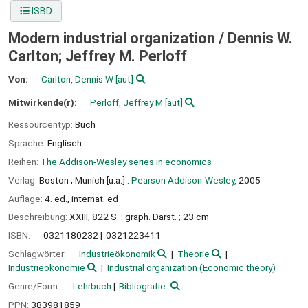
ISBD
Modern industrial organization /
Dennis W.
Carlton; Jeffrey M. Perloff
Von:
Carlton, Dennis W
[aut]
Mitwirkende(r):
Perloff, Jeffrey M
[aut]
Ressourcentyp:
Buch
Sprache:
Englisch
Reihen:
The Addison-Wesley series in economics
Verlag:
Boston ;
Munich [u.a.] :
Pearson Addison-Wesley,
2005
Auflage:
4. ed., internat. ed
Beschreibung:
XXIII, 822 S. : graph. Darst. ; 23 cm
ISBN:
0321180232
0321223411
Schlagwörter:
Industrieökonomik
Theorie
Industrieökonomie
Industrial organization (Economic theory)
Genre/Form:
Lehrbuch
Bibliografie
PPN:
383981859