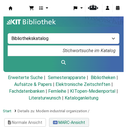
Koha
Erweiterte Suche
Semesterapparate
Bibliotheken
Aufsätze & Papers
|
Elektronische Zeitschriften
|
Fachdatenbanken
|
Fernleihe
|
KITopen-Medienportal
|
Literaturwunsch
|
Kataloganleitung
Start
Details zu:
Modern industrial organization /
Normale Ansicht
MARC-Ansicht