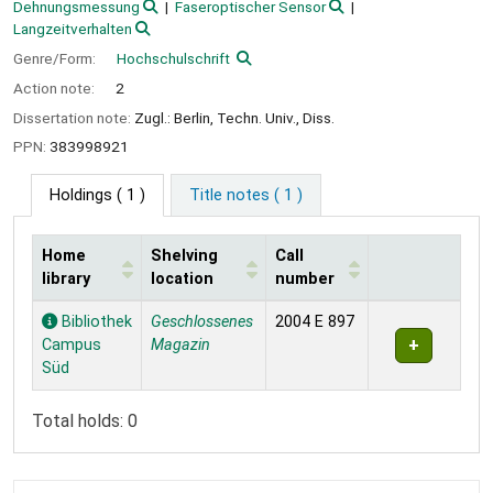
Dehnungsmessung
Faseroptischer Sensor
Langzeitverhalten
Genre/Form:
Hochschulschrift
Action note:
2
Dissertation note:
Zugl.: Berlin, Techn. Univ., Diss.
PPN:
383998921
Holdings
( 1 )
Title notes ( 1 )
Home
Shelving
Call
library
location
number
Holdings
Bibliothek
Geschlossenes
2004 E 897
Campus
Magazin
Süd
Total holds: 0