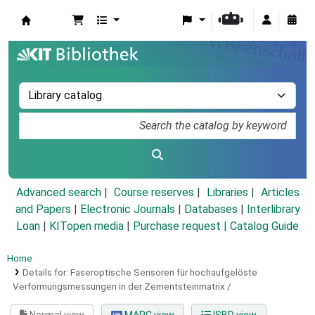
Koha online
Advanced search
Course reserves
Libraries
Articles
and Papers
|
Electronic Journals
|
Databases
|
Interlibrary
Loan
|
KITopen media
|
Purchase request |
Catalog Guide
Home
Details for:
Faseroptische Sensoren für hochaufgelöste
Verformungsmessungen in der Zementsteinmatrix /