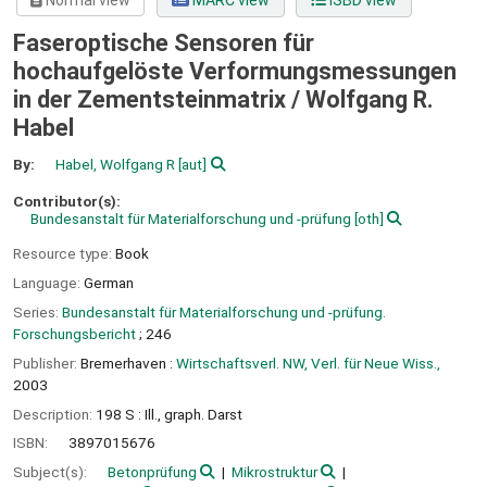
Normal view
MARC view
ISBD view
Faseroptische Sensoren für
hochaufgelöste Verformungsmessungen
in der Zementsteinmatrix /
Wolfgang R.
Habel
By:
Habel, Wolfgang R
[aut]
Contributor(s):
Bundesanstalt für Materialforschung und -prüfung
[oth]
Resource type:
Book
Language:
German
Series:
Bundesanstalt für Materialforschung und -prüfung.
Forschungsbericht
; 246
Publisher:
Bremerhaven :
Wirtschaftsverl. NW, Verl. für Neue Wiss.,
2003
Description:
198 S : Ill., graph. Darst
ISBN:
3897015676
Subject(s):
Betonprüfung
Mikrostruktur