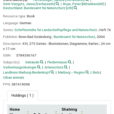
Smit-Viergutz, Janna
[VerfasserIn]
Boye, Peter
[MitwirkendeR]
Deutschland. Bundesamt für Naturschutz
[oth]
Resource type:
Book
Language:
German
Series:
Schriftenreihe für Landschaftspflege und Naturschutz
; Heft 76
Publisher:
Bonn-Bad Godesberg :
Bundesamt für Naturschutz,
2004
Description:
XVI, 275 Seiten : Illustrationen, Diagramme, Karten ; 24 cm
x 17 cm
ISBN:
3784336167
Subject(s):
Gebäude
Fledermäuse
Verbreitungsökologie
Artenschutz
Landkreis Marburg-Biedenkopf
Marburg -- Region
Bats
Urban animals
PPN:
387419098
Holdings
( 1 )
Home
Shelving