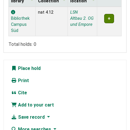
library
Collection
location
Holdings
nat 4.12
LSN
Bibliothek
Altbau 2. OG
Campus
und Empore
Süd
Total holds: 0
Place hold
Print
Cite
Add to your cart
Save record
More searches