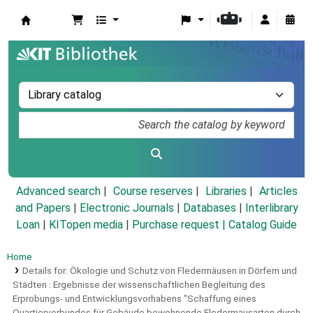
Koha online
Advanced search
Course reserves
Libraries
Articles
and Papers
|
Electronic Journals
|
Databases
|
Interlibrary
Loan
|
KITopen media
|
Purchase request |
Catalog Guide
Home
Details for:
Ökologie und Schutz von Fledermäusen in Dörfern und
Städten :
Ergebnisse der wissenschaftlichen Begleitung des
Erprobungs- und Entwicklungsvorhabens "Schaffung eines
Quartierverbundes für Gebäude bewohnende Fledermausarten durch