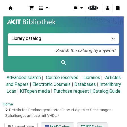
Koha online
Advanced search
Course reserves
Libraries
Articles
and Papers
|
Electronic Journals
|
Databases
|
Interlibrary
Loan
|
KITopen media
|
Purchase request |
Catalog Guide
Home
Details for:
Rechnergestützter Entwurf digitaler Schaltungen :
Schaltungssynthese mit VHDL /