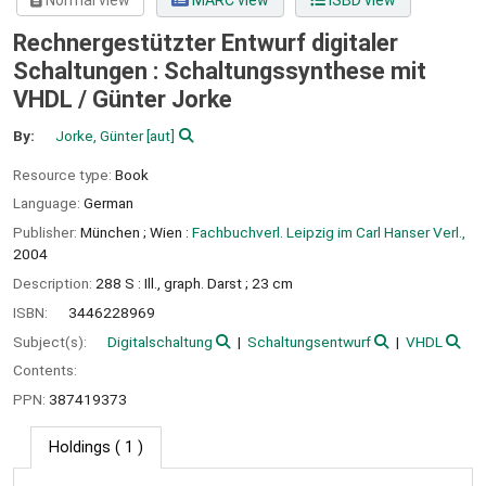
Normal view
MARC view
ISBD view
Rechnergestützter Entwurf digitaler
Schaltungen : Schaltungssynthese mit
VHDL /
Günter Jorke
By:
Jorke, Günter
[aut]
Resource type:
Book
Language:
German
Publisher:
München ;
Wien :
Fachbuchverl. Leipzig im Carl Hanser Verl.,
2004
Description:
288 S : Ill., graph. Darst ; 23 cm
ISBN:
3446228969
Subject(s):
Digitalschaltung
Schaltungsentwurf
VHDL
Contents:
PPN:
387419373
Holdings
( 1 )