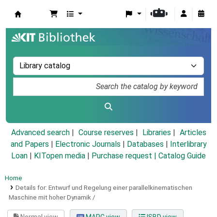
Koha online
Advanced search
Course reserves
Libraries
Articles
and Papers
|
Electronic Journals
|
Databases
|
Interlibrary
Loan
|
KITopen media
|
Purchase request |
Catalog Guide
Home
Details for:
Entwurf und Regelung einer parallelkinematischen
Maschine mit hoher Dynamik /