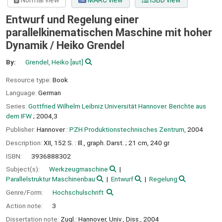
Normal view
MARC view
ISBD view
Entwurf und Regelung einer
parallelkinematischen Maschine mit hoher
Dynamik /
Heiko Grendel
By:
Grendel, Heiko
[aut]
Resource type:
Book
Language:
German
Series:
Gottfried Wilhelm Leibniz Universität Hannover. Berichte aus
dem IFW
; 2004,3
Publisher:
Hannover :
PZH Produktionstechnisches Zentrum,
2004
Description:
XII, 152 S. : Ill., graph. Darst. ; 21 cm, 240 gr
ISBN:
3936888302
Subject(s):
Werkzeugmaschine
Parallelstruktur Maschinenbau
Entwurf
Regelung
Genre/Form:
Hochschulschrift
Action note:
3
Dissertation note:
Zugl.: Hannover, Univ., Diss., 2004