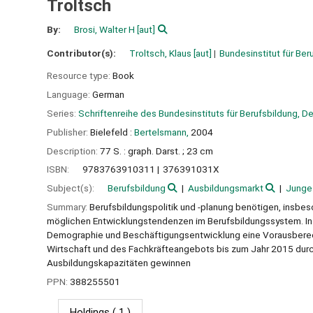
Troltsch
By:
Brosi, Walter H
[aut]
Contributor(s):
Troltsch, Klaus
[aut]
Bundesinstitut für Ber
Resource type:
Book
Language:
German
Series:
Schriftenreihe des Bundesinstituts für Berufsbildung, D
Publisher:
Bielefeld :
Bertelsmann,
2004
Description:
77 S. : graph. Darst. ; 23 cm
ISBN:
9783763910311
376391031X
Subject(s):
Berufsbildung
Ausbildungsmarkt
Junge 
Summary:
Berufsbildungspolitik und -planung benötigen, insbe
möglichen Entwicklungstendenzen im Berufsbildungssystem. In 
Demographie und Beschäftigungsentwicklung eine Vorausberec
Wirtschaft und des Fachkräfteangebots bis zum Jahr 2015 durchge
Ausbildungskapazitäten gewinnen
PPN:
388255501
Holdings
( 1 )