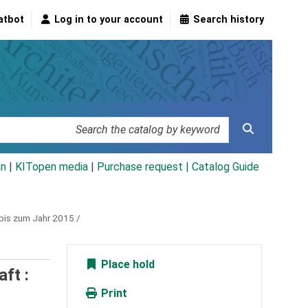
atbot
Log in to your account
Search history
an
|
KITopen media
|
Purchase request |
Catalog Guide
bis zum Jahr 2015 /
Place hold
ft :
Print