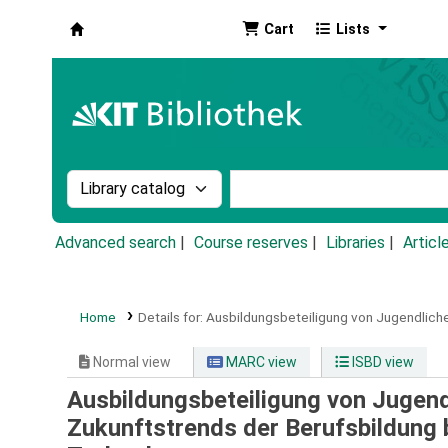
Cart
Lists
Koha online
Search the catalog by:
Search the catalog by k
Advanced search
Course reserves
Libraries
Articl
Home
Details for:
Ausbildungsbeteiligung von Jugendliche
Normal view
MARC view
ISBD view
Ausbildungsbeteiligung von Jugend
Zukunftstrends der Berufsbildung 