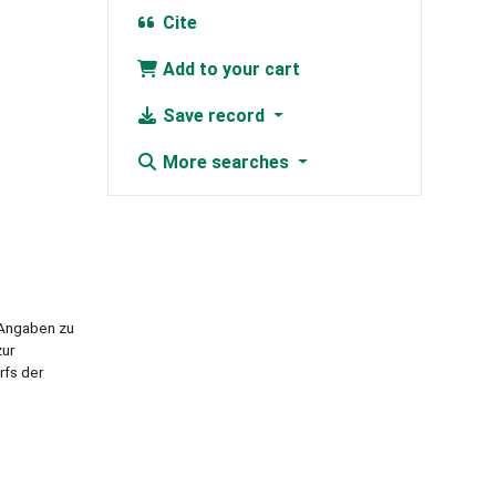
Cite
Add to your cart
Save record
More searches
 Angaben zu
zur
rfs der