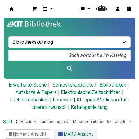
Koha
Erweiterte Suche
Semesterapparate
Bibliotheken
Aufsätze & Papers
|
Elektronische Zeitschriften
|
Fachdatenbanken
|
Fernleihe
|
KITopen-Medienportal
|
Literaturwunsch
|
Kataloganleitung
Start
Details zu:
Taschenbuch der Messtechnik :
mit 62 Tabellen /
Normale Ansicht
MARC-Ansicht