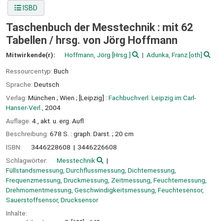
ISBD
Taschenbuch der Messtechnik : mit 62
Tabellen /
hrsg. von Jörg Hoffmann
Mitwirkende(r):
Hoffmann, Jörg
[Hrsg.]
Adunka, Franz
[oth]
Ressourcentyp:
Buch
Sprache:
Deutsch
Verlag:
München ;
Wien ;
[Leipzig] :
Fachbuchverl. Leipzig im Carl-
Hanser-Verl.,
2004
Auflage:
4., akt. u. erg. Aufl
Beschreibung:
678 S. : graph. Darst. ; 20 cm
ISBN:
3446228608
3446226608
Schlagwörter:
Messtechnik
Füllstandsmessung, Durchflussmessung, Dichtemessung,
Frequenzmessung, Druckmessung, Zeitmessung, Feuchtemessung,
Drehmomentmessung, Geschwindigkeitsmessung, Feuchtesensor,
Sauerstoffsensor, Drucksensor
Inhalte: