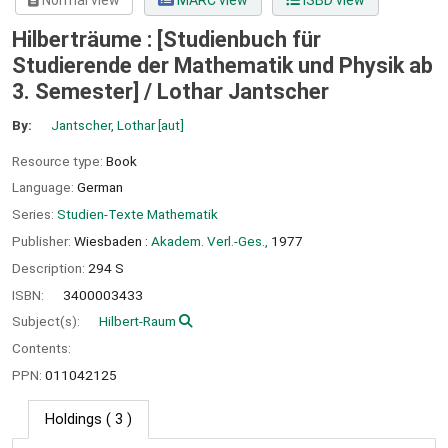
Normal view
MARC view
ISBD view
Hilberträume : [Studienbuch für
Studierende der Mathematik und Physik ab
3. Semester] /
Lothar Jantscher
By:
Jantscher, Lothar
[aut]
Resource type:
Book
Language:
German
Series:
Studien-Texte Mathematik
Publisher:
Wiesbaden :
Akadem. Verl.-Ges.,
1977
Description:
294 S
ISBN:
3400003433
Subject(s):
Hilbert-Raum
Contents:
PPN:
011042125
Holdings
( 3 )