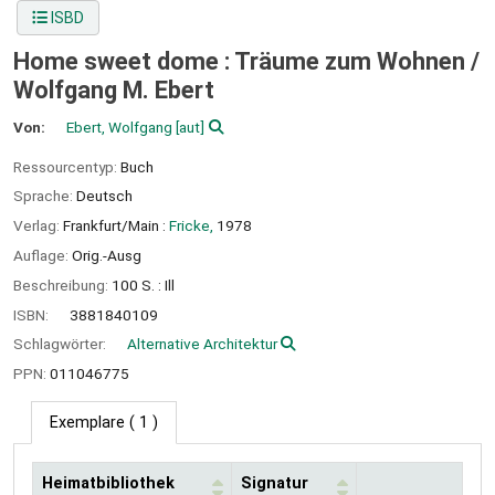
ISBD
Home sweet dome : Träume zum Wohnen /
Wolfgang M. Ebert
Von:
Ebert, Wolfgang
[aut]
Ressourcentyp:
Buch
Sprache:
Deutsch
Verlag:
Frankfurt/Main :
Fricke,
1978
Auflage:
Orig.-Ausg
Beschreibung:
100 S. : Ill
ISBN:
3881840109
Schlagwörter:
Alternative Architektur
PPN:
011046775
Exemplare
( 1 )
Heimatbibliothek
Signatur