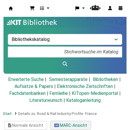
Koha
Erweiterte Suche
Semesterapparate
Bibliotheken
Aufsätze & Papers
|
Elektronische Zeitschriften
|
Fachdatenbanken
|
Fernleihe
|
KITopen-Medienportal
|
Literaturwunsch
|
Kataloganleitung
Start
Details zu:
Road & Rail Industry Profile: France
Normale Ansicht
MARC-Ansicht