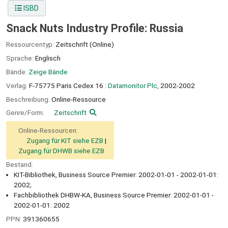
ISBD
Snack Nuts Industry Profile: Russia
Ressourcentyp:
Zeitschrift (Online)
Sprache:
Englisch
Bände:
Zeige Bände
Verlag:
F-75775 Paris Cedex 16 :
Datamonitor Plc,
2002-2002
Beschreibung:
Online-Ressource
Genre/Form:
Zeitschrift
Online-Ressourcen:
Zugang für KIT siehe EZB
Zugang für DHWB siehe EZB
Bestand:
KIT-Bibliothek, Business Source Premier: 2002-01-01 - 2002-01-01:
2002;
Fachbibliothek DHBW-KA, Business Source Premier: 2002-01-01 -
2002-01-01: 2002
PPN:
391360655