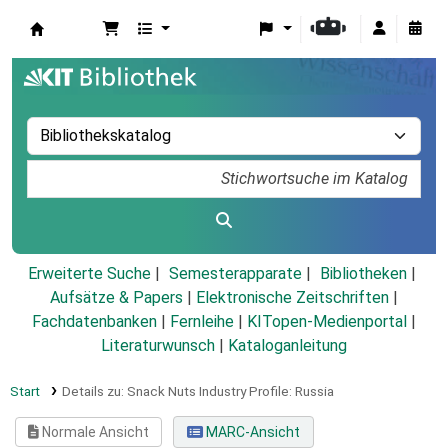
Koha
Erweiterte Suche
Semesterapparate
Bibliotheken
Aufsätze & Papers
|
Elektronische Zeitschriften
|
Fachdatenbanken
|
Fernleihe
|
KITopen-Medienportal
|
Literaturwunsch
|
Kataloganleitung
Start
Details zu:
Snack Nuts Industry Profile: Russia
Normale Ansicht
MARC-Ansicht