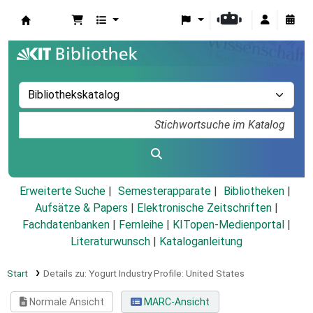
Koha
Erweiterte Suche
Semesterapparate
Bibliotheken
Aufsätze & Papers
|
Elektronische Zeitschriften
|
Fachdatenbanken
|
Fernleihe
|
KITopen-Medienportal
|
Literaturwunsch
|
Kataloganleitung
Start
Details zu:
Yogurt Industry Profile: United States
Normale Ansicht
MARC-Ansicht