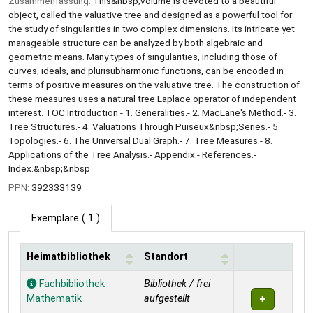
Zusammenfassung:
This&nbsp;volume is devoted to a beautiful
object, called the valuative tree and designed as a powerful tool for
the study of singularities in two complex dimensions. Its intricate yet
manageable structure can be analyzed by both algebraic and
geometric means. Many types of singularities, including those of
curves, ideals, and plurisubharmonic functions, can be encoded in
terms of positive measures on the valuative tree. The construction of
these measures uses a natural tree Laplace operator of independent
interest. TOC:Introduction.- 1. Generalities.- 2. MacLane's Method.- 3.
Tree Structures.- 4. Valuations Through Puiseux&nbsp;Series.- 5.
Topologies.- 6. The Universal Dual Graph.- 7. Tree Measures.- 8.
Applications of the Tree Analysis.- Appendix.- References.-
Index.&nbsp;&nbsp
PPN:
392333139
Exemplare
( 1 )
Heimatbibliothek
Standort
Exemplare
Fachbibliothek
Bibliothek / frei
Mathematik
aufgestellt