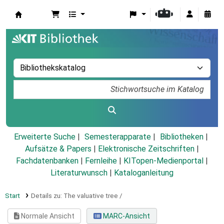
Koha
Erweiterte Suche
Semesterapparate
Bibliotheken
Aufsätze & Papers
|
Elektronische Zeitschriften
|
Fachdatenbanken
|
Fernleihe
|
KITopen-Medienportal
|
Literaturwunsch
|
Kataloganleitung
Start
Details zu:
The valuative tree /
Normale Ansicht
MARC-Ansicht