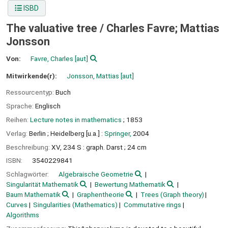
ISBD
The valuative tree /
Charles Favre; Mattias
Jonsson
Von:
Favre, Charles
[aut]
Mitwirkende(r):
Jonsson, Mattias
[aut]
Ressourcentyp:
Buch
Sprache:
Englisch
Reihen:
Lecture notes in mathematics
; 1853
Verlag:
Berlin ;
Heidelberg [u.a.] :
Springer,
2004
Beschreibung:
XV, 234 S : graph. Darst ; 24 cm
ISBN:
3540229841
Schlagwörter:
Algebraische Geometrie
Singularität Mathematik
Bewertung Mathematik
Baum Mathematik
Graphentheorie
Trees (Graph theory)
Curves
Singularities (Mathematics)
Commutative rings
Algorithms