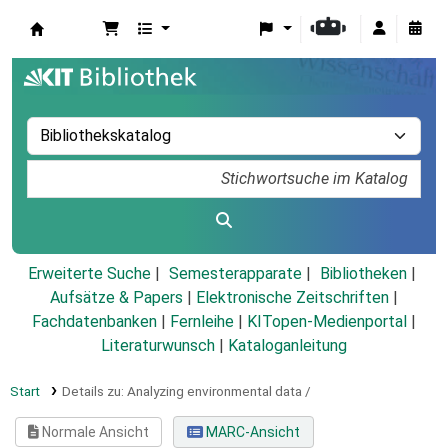
Koha
Erweiterte Suche
Semesterapparate
Bibliotheken
Aufsätze & Papers
|
Elektronische Zeitschriften
|
Fachdatenbanken
|
Fernleihe
|
KITopen-Medienportal
|
Literaturwunsch
|
Kataloganleitung
Start
Details zu:
Analyzing environmental data /
Normale Ansicht
MARC-Ansicht