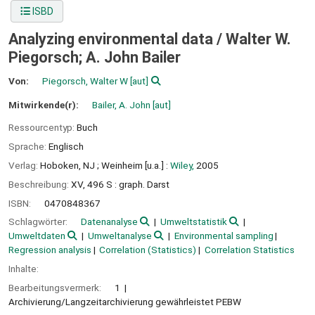
ISBD
Analyzing environmental data /
Walter W.
Piegorsch; A. John Bailer
Von:
Piegorsch, Walter W
[aut]
Mitwirkende(r):
Bailer, A. John
[aut]
Ressourcentyp:
Buch
Sprache:
Englisch
Verlag:
Hoboken, NJ ;
Weinheim [u.a.] :
Wiley,
2005
Beschreibung:
XV, 496 S : graph. Darst
ISBN:
0470848367
Schlagwörter:
Datenanalyse
Umweltstatistik
Umweltdaten
Umweltanalyse
Environmental sampling
Regression analysis
Correlation (Statistics)
Correlation Statistics
Inhalte:
Bearbeitungsvermerk:
1
Archivierung/Langzeitarchivierung gewährleistet PEBW