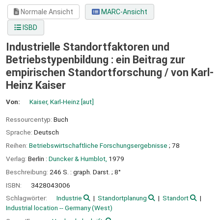
Normale Ansicht
MARC-Ansicht
ISBD
Industrielle Standortfaktoren und
Betriebstypenbildung : ein Beitrag zur
empirischen Standortforschung /
von Karl-
Heinz Kaiser
Von:
Kaiser, Karl-Heinz
[aut]
Ressourcentyp:
Buch
Sprache:
Deutsch
Reihen:
Betriebswirtschaftliche Forschungsergebnisse
; 78
Verlag:
Berlin :
Duncker & Humblot,
1979
Beschreibung:
246 S. : graph. Darst. ; 8°
ISBN:
3428043006
Schlagwörter:
Industrie
Standortplanung
Standort
Industrial location -- Germany (West)