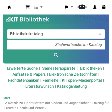
Koha
Erweiterte Suche
Semesterapparate
Bibliotheken
Aufsätze & Papers
|
Elektronische Zeitschriften
|
Fachdatenbanken
|
Fernleihe
|
KITopen-Medienportal
|
Literaturwunsch
|
Kataloganleitung
Start
Details zu:
Sportklettern mit Kindern und Jugendlichen :
Training für
Freizeit, Schule und Verein /