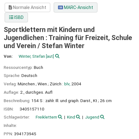
Normale Ansicht
MARC-Ansicht
ISBD
Sportklettern mit Kindern und
Jugendlichen : Training für Freizeit, Schule
und Verein /
Stefan Winter
Von:
Winter, Stefan
[aut]
Ressourcentyp:
Buch
Sprache:
Deutsch
Verlag:
München ;
Wien ;
Zürich :
blv,
2004
Auflage:
2., durchges. Aufl
Beschreibung:
154 S : zahlr. Ill. und graph. Darst., Kt ; 26 cm
ISBN:
3405157110
Schlagwörter:
Freiklettern
Kind
Jugend
Inhalte:
PPN:
394173945