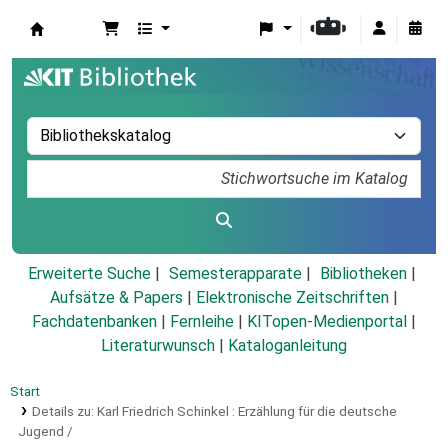
Koha
Erweiterte Suche
Semesterapparate
Bibliotheken
Aufsätze & Papers
|
Elektronische Zeitschriften
|
Fachdatenbanken
|
Fernleihe
|
KITopen-Medienportal
|
Literaturwunsch
|
Kataloganleitung
Start
Details zu:
Karl Friedrich Schinkel :
Erzählung für die deutsche
Jugend /