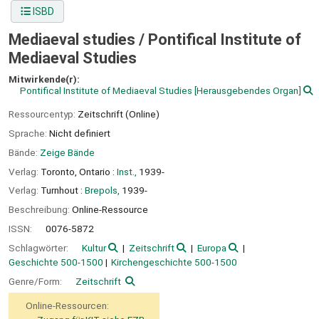
ISBD
Mediaeval studies /
Pontifical Institute of
Mediaeval Studies
Mitwirkende(r):
Pontifical Institute of Mediaeval Studies
[Herausgebendes Organ]
Ressourcentyp:
Zeitschrift (Online)
Sprache:
Nicht definiert
Bände:
Zeige Bände
Verlag:
Toronto, Ontario :
Inst.,
1939-
Verlag:
Turnhout :
Brepols,
1939-
Beschreibung:
Online-Ressource
ISSN:
0076-5872
Schlagwörter:
Kultur
Zeitschrift
Europa
Geschichte 500-1500
Kirchengeschichte 500-1500
Genre/Form:
Zeitschrift
Online-Ressourcen: