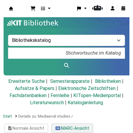
Koha
Erweiterte Suche
Semesterapparate
Bibliotheken
Aufsätze & Papers
|
Elektronische Zeitschriften
|
Fachdatenbanken
|
Fernleihe
|
KITopen-Medienportal
|
Literaturwunsch
|
Kataloganleitung
Start
Details zu:
Mediaeval studies /
Normale Ansicht
MARC-Ansicht