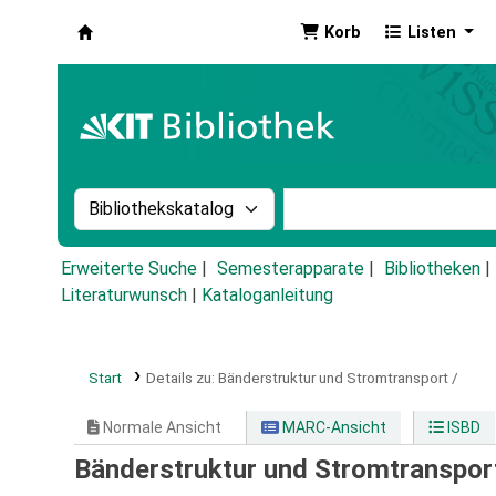
Korb
Listen
Koha
Suche im Katalog nach:
Stichwortsuche im Ka
Erweiterte Suche
Semesterapparate
Bibliotheken
Literaturwunsch
|
Kataloganleitung
Start
Details zu:
Bänderstruktur und Stromtransport /
Normale Ansicht
MARC-Ansicht
ISBD
Bänderstruktur und Stromtranspor