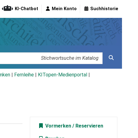
KI-Chatbot
Mein Konto
Suchhistorie
nken
|
Fernleihe
|
KITopen-Medienportal
|
Vormerken