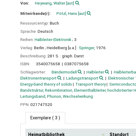
Von:
Heywang, Walter
[aut]
Mitwirkende(r):
Pötzl, Hans
[aut]
Ressourcentyp:
Buch
Sprache:
Deutsch
Reihen:
Halbleiter-Elektronik
; 3
Verlag:
Berlin ;
Heidelberg [u.a.] :
Springer,
1976
Beschreibung:
281 S. : graph. Darst
ISBN:
3540075658
0387075658
Schlagwörter:
Bändermodell
Halbleiter
Halbleiterb
Elektronentransport
Ladungstransport
Elektronischer
Energy-band theory of solids
Transport theory
Semiconducto
Bandstruktur, Rekombination, Elementhalbleiter, hochdotierter H
Leitungsband, Phonon, Wechselwirkung
PPN:
021747520
Exemplare
( 3 )
Heimatbibliothek
Standort