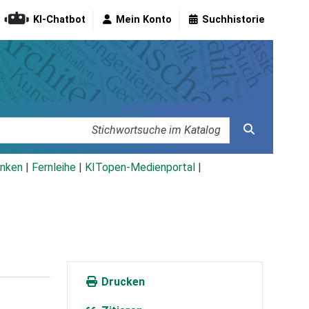
KI-Chatbot
Mein Konto
Suchhistorie
nken
|
Fernleihe
|
KITopen-Medienportal
|
Drucken