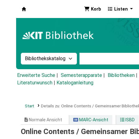
Korb
Listen
Koha
Suche im Katalog nach:
Stichwortsuche im Ka
Erweiterte Suche
Semesterapparate
Bibliotheken
Literaturwunsch
|
Kataloganleitung
Start
Details zu:
Online Contents / Gemeinsamer Bibliothe
Normale Ansicht
MARC-Ansicht
ISBD
Online Contents / Gemeinsamer Bi