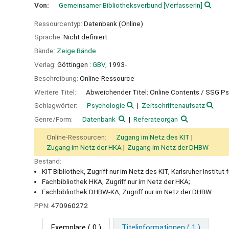
Von:
Gemeinsamer Bibliotheksverbund
[VerfasserIn]
Ressourcentyp:
Datenbank (Online)
Sprache:
Nicht definiert
Bände:
Zeige Bände
Verlag:
Göttingen :
GBV,
1993-
Beschreibung:
Online-Ressource
Weitere Titel:
Abweichender Titel: Online Contents / SSG P
Schlagwörter:
Psychologie
Zeitschriftenaufsatz
Genre/Form:
Datenbank
Referateorgan
Online-Ressourcen:
Zugang im Netz des KIT
Zugang im Netz der HKA
Zugang im Netz der DHBW
Bestand:
KIT-Bibliothek, Zugriff nur im Netz des KIT, Karlsruher Institut
Fachbibliothek HKA, Zugriff nur im Netz der HKA;
Fachbibliothek DHBW-KA, Zugriff nur im Netz der DHBW
PPN:
470960272
Exemplare
( 0 )
Titelinformationen ( 1 )