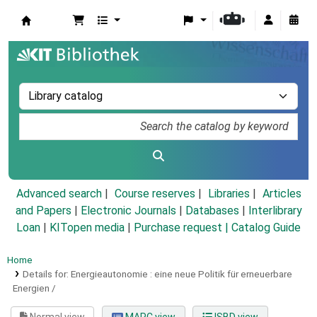
Koha online
Advanced search
Course reserves
Libraries
Articles
and Papers
|
Electronic Journals
|
Databases
|
Interlibrary
Loan
|
KITopen media
|
Purchase request |
Catalog Guide
Home
Details for:
Energieautonomie :
eine neue Politik für erneuerbare
Energien /