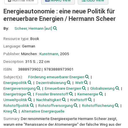
Normal view
MARC view
ISBD view
Energieautonomie : eine neue Politik für
erneuerbare Energien /
Hermann Scheer
By:
Scheer, Hermann
[aut]
Resource type:
Book
Language:
German
Publisher:
München :
Kunstmann,
2005
Description:
315 S. ; 22 cm
ISBN:
3888973902
9783888973901
Subject(s):
Förderung erneuerbarer Energien
Energiepolitik
Dezentralisierung
Welt
Energieversorgung
Erneuerbare Energien
Globalisierung
Energieträger
Fossiler Brennstoff
Kernenergie
Umweltpolitik
Nachhaltigkeit
Kraftstoff
Rohstoffpolitik
Rohstoffversorgung
Rohstoffsicherung
Krieg
Alternative Energiequelle
Summary:
Der renommierte Energieexperte Hermann Scheer zeigt,
warum eine "Renaissance der Atomenergie" der falsche Weg aus der