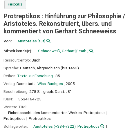
ISBD
Protreptikos : Hinführung zur Philosophie /
Aristoteles. Rekonstruiert, übers. und
kommentiert von Gerhart Schneeweiss
Von:
Aristoteles
[aut]
Mitwirkende(r):
Schneeweiß, Gerhart
[Bearb.]
Ressourcentyp:
Buch
Sprache:
Deutsch
,
Altgriechisch (bis 1453)
Reihen:
Texte zur Forschung
; 85
Verlag:
Darmstadt :
Wiss. Buchges.,
2005
Beschreibung:
278 S. : graph. Darst. ; 8°
ISBN:
3534164725
Weitere Titel:
Einheitssacht. des kommentierten Werkes: Protrepticus
Protrepticus
Protreptikos
Schlagwörter:
Aristoteles (v384-v322). Protrepticus