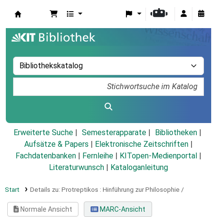
Koha
Erweiterte Suche
Semesterapparate
Bibliotheken
Aufsätze & Papers
|
Elektronische Zeitschriften
|
Fachdatenbanken
|
Fernleihe
|
KITopen-Medienportal
|
Literaturwunsch
|
Kataloganleitung
Start
Details zu:
Protreptikos :
Hinführung zur Philosophie /
Normale Ansicht
MARC-Ansicht