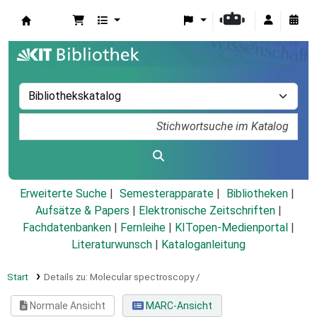
Koha
Erweiterte Suche
Semesterapparate
Bibliotheken
Aufsätze & Papers
|
Elektronische Zeitschriften
|
Fachdatenbanken
|
Fernleihe
|
KITopen-Medienportal
|
Literaturwunsch
|
Kataloganleitung
Start
Details zu:
Molecular spectroscopy /
Normale Ansicht
MARC-Ansicht