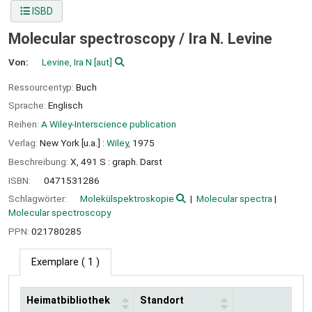
ISBD
Molecular spectroscopy /
Ira N. Levine
Von:
Levine, Ira N
[aut]
Ressourcentyp:
Buch
Sprache:
Englisch
Reihen:
A Wiley-Interscience publication
Verlag:
New York [u.a.] :
Wiley,
1975
Beschreibung:
X, 491 S : graph. Darst
ISBN:
0471531286
Schlagwörter:
Molekülspektroskopie
Molecular spectra
Molecular spectroscopy
PPN:
021780285
Exemplare
( 1 )
Heimatbibliothek
Standort