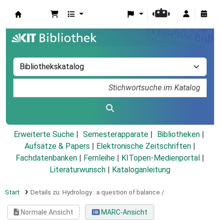
Koha
Erweiterte Suche
Semesterapparate
Bibliotheken
Aufsätze & Papers
|
Elektronische Zeitschriften
|
Fachdatenbanken
|
Fernleihe
|
KITopen-Medienportal
|
Literaturwunsch
|
Kataloganleitung
Start
Details zu:
Hydrology :
a question of balance /
Normale Ansicht
MARC-Ansicht