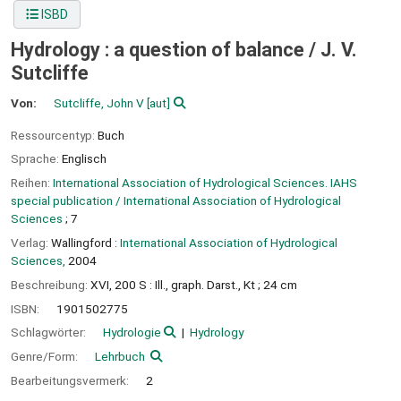
ISBD
Hydrology : a question of balance /
J. V.
Sutcliffe
Von:
Sutcliffe, John V
[aut]
Ressourcentyp:
Buch
Sprache:
Englisch
Reihen:
International Association of Hydrological Sciences. IAHS
special publication / International Association of Hydrological
Sciences
; 7
Verlag:
Wallingford :
International Association of Hydrological
Sciences,
2004
Beschreibung:
XVI, 200 S : Ill., graph. Darst., Kt ; 24 cm
ISBN:
1901502775
Schlagwörter:
Hydrologie
Hydrology
Genre/Form:
Lehrbuch
Bearbeitungsvermerk:
2