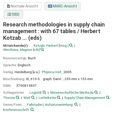
Normale Ansicht
MARC-Ansicht
ISBD
Research methodologies in supply chain
management : with 67 tables /
Herbert
Kotzab ... (eds)
Mitwirkende(r):
Kotzab, Herbert
[Hrsg.]
Westhaus, Magnus
[oth]
Ressourcentyp:
Buch
Sprache:
Englisch
Verlag:
Heidelberg [u.a.] :
Physica-Verl.,
2005
Beschreibung:
XI, 619 S. : graph. Darst. ; 235 mm x 155 mm
ISBN:
3790815837
Schlagwörter:
Logistik
Wissenschaftliche Methode
Theorie
Welt
Lieferkette
Supply Chain Management
Genre/Form:
Fallstudie
Aufsatzsammlung
Konferenzschrift