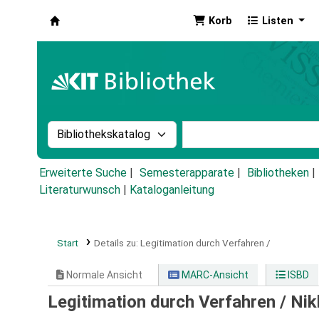
Korb
Listen
Koha
Suche im Katalog nach:
Stichwortsuche im Ka
Erweiterte Suche
Semesterapparate
Bibliotheken
Literaturwunsch
|
Kataloganleitung
Start
Details zu:
Legitimation durch Verfahren /
Normale Ansicht
MARC-Ansicht
ISBD
Legitimation durch Verfahren /
Nik