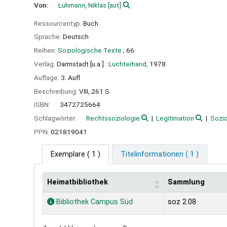
Von:
Luhmann, Niklas
[aut]
Ressourcentyp:
Buch
Sprache:
Deutsch
Reihen:
Soziologische Texte
; 66
Verlag:
Darmstadt [u.a.] :
Luchterhand,
1978
Auflage:
3. Aufl
Beschreibung:
VIII, 261 S
ISBN:
3472725664
Schlagwörter:
Rechtssoziologie
Legitimation
Sozio
PPN:
021819041
Exemplare
( 1 )
Titelinformationen ( 1 )
Heimatbibliothek
Sammlung
Exemplare
Bibliothek Campus Süd
soz 2.08