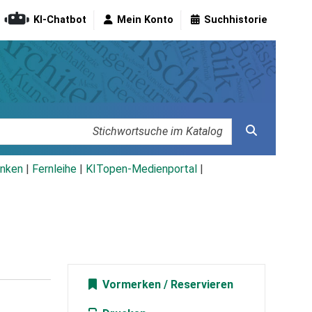
KI-Chatbot
Mein Konto
Suchhistorie
nken
|
Fernleihe
|
KITopen-Medienportal
|
Vormerken