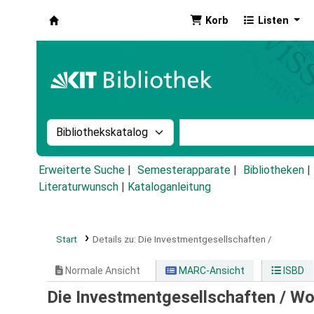
Korb
Listen
Koha
Suche im Katalog nach:
Stichwortsuche im Ka
Erweiterte Suche
Semesterapparate
Bibliotheken
Literaturwunsch
|
Kataloganleitung
Start
Details zu:
Die Investmentgesellschaften /
Normale Ansicht
MARC-Ansicht
ISBD
Die Investmentgesellschaften /
Wo