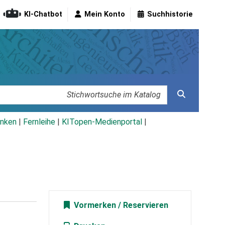
KI-Chatbot
Mein Konto
Suchhistorie
nken
|
Fernleihe
|
KITopen-Medienportal
|
Vormerken