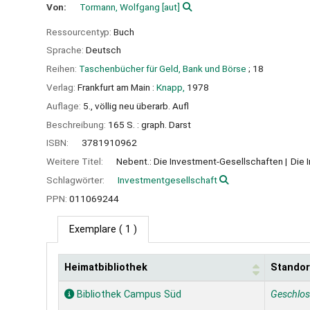
Von:
Tormann, Wolfgang
[aut]
Ressourcentyp:
Buch
Sprache:
Deutsch
Reihen:
Taschenbücher für Geld, Bank und Börse
; 18
Verlag:
Frankfurt am Main :
Knapp,
1978
Auflage:
5., völlig neu überarb. Aufl
Beschreibung:
165 S. : graph. Darst
ISBN:
3781910962
Weitere Titel:
Nebent.: Die Investment-Gesellschaften
Die 
Schlagwörter:
Investmentgesellschaft
PPN:
011069244
Exemplare
( 1 )
Heimatbibliothek
Standor
Exemplare
Bibliothek Campus Süd
Geschlo