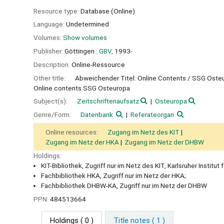
Resource type:
Database (Online)
Language:
Undetermined
Volumes:
Show volumes
Publisher:
Göttingen :
GBV,
1993-
Description:
Online-Ressource
Other title:
Abweichender Titel: Online Contents / SSG Oste
Online contents SSG Osteuropa
Subject(s):
Zeitschriftenaufsatz
Osteuropa
Genre/Form:
Datenbank
Referateorgan
Online resources:
Zugang im Netz des KIT
Zugang im Netz der HKA
Zugang im Netz der DHBW
Holdings:
KIT-Bibliothek, Zugriff nur im Netz des KIT, Karlsruher Institut
Fachbibliothek HKA, Zugriff nur im Netz der HKA;
Fachbibliothek DHBW-KA, Zugriff nur im Netz der DHBW
PPN:
484513664
Holdings
( 0 )
Title notes ( 1 )