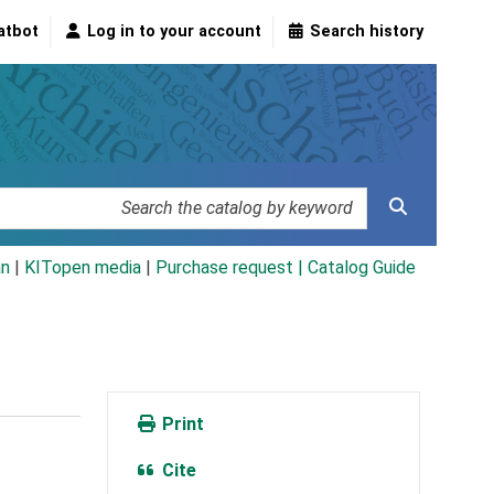
atbot
Log in to your account
Search history
an
|
KITopen media
|
Purchase request |
Catalog Guide
Print
Cite