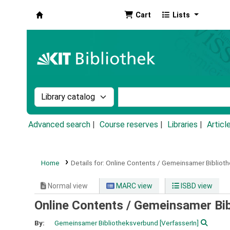
Cart
Lists
Koha online
Search the catalog by:
Search the catalog by k
Advanced search
Course reserves
Libraries
Articl
Home
Details for:
Online Contents / Gemeinsamer Bibliot
Normal view
MARC view
ISBD view
Online Contents / Gemeinsamer Bi
By:
Gemeinsamer Bibliotheksverbund
[VerfasserIn]