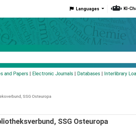
KI-Ch
Languages
eyword
es and Papers
|
Electronic Journals
|
Databases
|
Interlibrary Lo
heksverbund,
SSG Osteuropa
bliotheksverbund, SSG Osteuropa