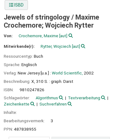
ISBD
Jewels of stringology /
Maxime
Crochemore; Wojciech Rytter
Von:
Crochemore, Maxime
[aut]
Mitwirkende(r):
Rytter, Wojciech
[aut]
Ressourcentyp:
Buch
Sprache:
Englisch
Verlag:
New Jersey [u.a.] :
World Scientific,
2002
Beschreibung:
X, 310 S. : graph. Darst
ISBN:
9810247826
Schlagwörter:
Algorithmus
Textverarbeitung
Zeichenkette
Suchverfahren
Inhalte:
Bearbeitungsvermerk:
3
PPN:
487838955