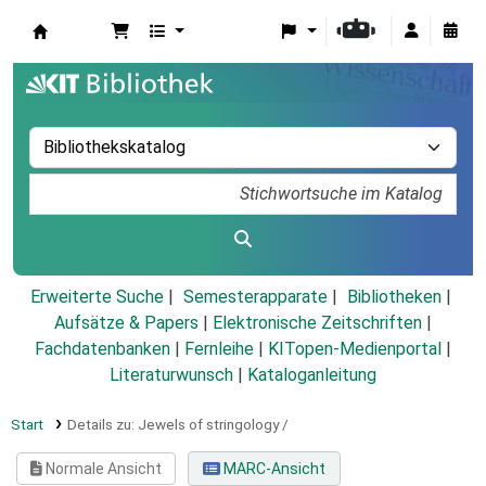
Koha
Erweiterte Suche
Semesterapparate
Bibliotheken
Aufsätze & Papers
|
Elektronische Zeitschriften
|
Fachdatenbanken
|
Fernleihe
|
KITopen-Medienportal
|
Literaturwunsch
|
Kataloganleitung
Start
Details zu:
Jewels of stringology /
Normale Ansicht
MARC-Ansicht