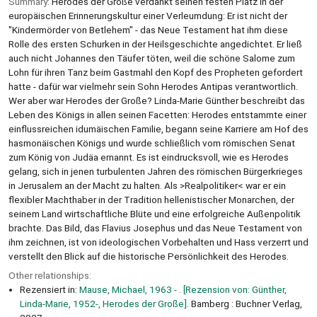
Summary:
Herodes der Große verdankt seinen festen Platz in der
europäischen Erinnerungskultur einer Verleumdung: Er ist nicht der
"Kindermörder von Betlehem" - das Neue Testament hat ihm diese
Rolle des ersten Schurken in der Heilsgeschichte angedichtet. Er ließ
auch nicht Johannes den Täufer töten, weil die schöne Salome zum
Lohn für ihren Tanz beim Gastmahl den Kopf des Propheten gefordert
hatte - dafür war vielmehr sein Sohn Herodes Antipas verantwortlich.
Wer aber war Herodes der Große? Linda-Marie Günther beschreibt das
Leben des Königs in allen seinen Facetten: Herodes entstammte einer
einflussreichen idumäischen Familie, begann seine Karriere am Hof des
hasmonäischen Königs und wurde schließlich vom römischen Senat
zum König von Judäa ernannt. Es ist eindrucksvoll, wie es Herodes
gelang, sich in jenen turbulenten Jahren des römischen Bürgerkrieges
in Jerusalem an der Macht zu halten. Als >Realpolitiker< war er ein
flexibler Machthaber in der Tradition hellenistischer Monarchen, der
seinem Land wirtschaftliche Blüte und eine erfolgreiche Außenpolitik
brachte. Das Bild, das Flavius Josephus und das Neue Testament von
ihm zeichnen, ist von ideologischen Vorbehalten und Hass verzerrt und
verstellt den Blick auf die historische Persönlichkeit des Herodes.
Other relationships:
Rezensiert in:
Mause, Michael, 1963 - . [Rezension von: Günther,
Linda-Marie, 1952-, Herodes der Große].
Bamberg : Buchner Verlag,