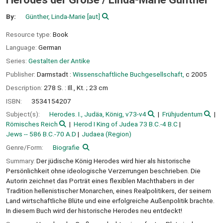
By:
Günther, Linda-Marie
[aut]
Resource type:
Book
Language:
German
Series:
Gestalten der Antike
Publisher:
Darmstadt :
Wissenschaftliche Buchgesellschaft,
c 2005
Description:
278 S. : Ill., Kt. ; 23 cm
ISBN:
3534154207
Subject(s):
Herodes. I., Judäa, König, v73-v4
Frühjudentum
Römisches Reich
Herod I King of Judea 73 B.C.-4 B.C
Jews -- 586 B.C.-70 A.D
Judaea (Region)
Genre/Form:
Biografie
Summary:
Der jüdische König Herodes wird hier als historische
Persönlichkeit ohne ideologische Verzerrungen beschrieben. Die
Autorin zeichnet das Porträt eines flexiblen Machthabers in der
Tradition hellenistischer Monarchen, eines Realpolitikers, der seinem
Land wirtschaftliche Blüte und eine erfolgreiche Außenpolitik brachte.
In diesem Buch wird der historische Herodes neu entdeckt!