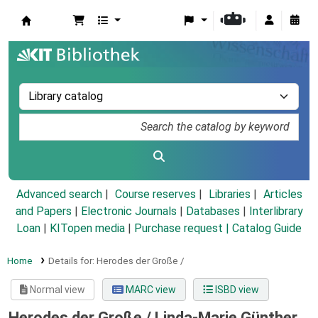
Koha online
Advanced search
Course reserves
Libraries
Articles
and Papers
|
Electronic Journals
|
Databases
|
Interlibrary
Loan
|
KITopen media
|
Purchase request |
Catalog Guide
Home
Details for:
Herodes der Große /
Normal view
MARC view
ISBD view
Herodes der Große /
Linda-Marie Günther