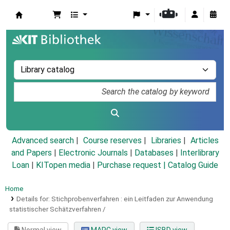
Koha online
Advanced search
Course reserves
Libraries
Articles
and Papers
|
Electronic Journals
|
Databases
|
Interlibrary
Loan
|
KITopen media
|
Purchase request |
Catalog Guide
Home
Details for:
Stichprobenverfahren :
ein Leitfaden zur Anwendung
statistischer Schätzverfahren /