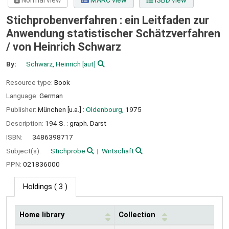
Normal view
MARC view
ISBD view
Stichprobenverfahren : ein Leitfaden zur
Anwendung statistischer Schätzverfahren
/
von Heinrich Schwarz
By:
Schwarz, Heinrich
[aut]
Resource type:
Book
Language:
German
Publisher:
München [u.a.] :
Oldenbourg,
1975
Description:
194 S. : graph. Darst
ISBN:
3486398717
Subject(s):
Stichprobe
Wirtschaft
PPN:
021836000
Holdings
( 3 )
Home library
Collection